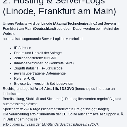
2. Hosting & Server-Logs
(Linode, Frankfurt am Main)
Unsere Website wird bei
Linode (Akamai Technologies, Inc.)
auf Servern in
Frankfurt am Main (Deutschland)
betrieben. Dabei werden beim Aufruf der
Website
automatisch sogenannte Server-Logfiles verarbeitet:
IP-Adresse
Datum und Uhrzeit der Anfrage
Zeitzonendifferenz zur GMT
Inhalt der Anforderung (konkrete Seite)
Zugriffsstatus/HTTP-Statuscode
jeweils übertragene Datenmenge
Referrer-URL
Browsertyp, -version & Betriebssystem
Rechtsgrundlage ist
Art. 6 Abs. 1 lit. f DSGVO
(berechtigtes Interesse an
technischer
Bereitstellung, Stabilität und Sicherheit). Die Logfiles werden regelmäßig und
automatisiert gelöscht;
Speicherfrist:
7–14 Tage
(sicherheitsrelevante Ereignisse ggf. länger).
Die Verarbeitung erfolgt innerhalb der EU. Sollte ausnahmsweise Support o. Ä.
in Drittländern nötig sein,
erfolgt dies auf Basis der
EU-Standardvertragsklauseln (SCC)
.