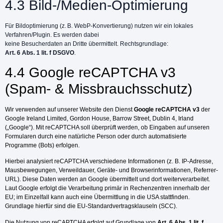
4.3 Bild-/Medien-Optimierung
Für Bildoptimierung (z. B. WebP-Konvertierung) nutzen wir ein lokales
Verfahren/Plugin. Es werden dabei
keine Besucherdaten an Dritte übermittelt. Rechtsgrundlage:
Art. 6 Abs. 1 lit. f DSGVO
.
4.4 Google reCAPTCHA v3
(Spam- & Missbrauchsschutz)
Wir verwenden auf unserer Website den Dienst
Google reCAPTCHA v3
der
Google Ireland Limited, Gordon House, Barrow Street, Dublin 4, Irland
(„Google“). Mit reCAPTCHA soll überprüft werden, ob Eingaben auf unseren
Formularen durch eine natürliche Person oder durch automatisierte
Programme (Bots) erfolgen.
Hierbei analysiert reCAPTCHA verschiedene Informationen (z. B. IP-Adresse,
Mausbewegungen, Verweildauer, Geräte- und Browserinformationen, Referrer-
URL). Diese Daten werden an Google übermittelt und dort weiterverarbeitet.
Laut Google erfolgt die Verarbeitung primär in Rechenzentren innerhalb der
EU; im Einzelfall kann auch eine Übermittlung in die USA stattfinden.
Grundlage hierfür sind die EU-Standardvertragsklauseln (SCC).
Die Nutzung von reCAPTCHA erfolgt auf Grundlage von
Art. 6 Abs. 1 lit. f