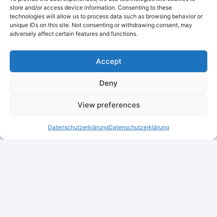
für
store and/or access device information. Consenting to these
Handwerker
technologies will allow us to process data such as browsing behavior or
unique IDs on this site. Not consenting or withdrawing consent, may
adversely affect certain features and functions.
Accept
Deny
View preferences
Datenschutzerklärung
Datenschutzerklärung
Nasiri Design ist Ihr
Digital Partner für
modernes
Webdesign, App-
Entwicklung und
intelligente
Automatisierung.
Wir unterstützen
Unternehmen in