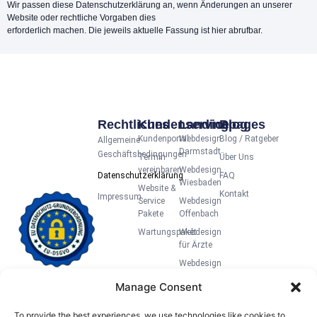
Wir passen diese Datenschutzerklärung an, wenn Änderungen an unserer
Website oder rechtliche Vorgaben dies
erforderlich machen. Die jeweils aktuelle Fassung ist hier abrufbar.
Rechtliches
Kundenservice
Landingpages
Blog
Kundenportal
Webdesign
Blog / Ratgeber
Allgemeine
Darmstadt
Geschäftsbedingungen
Termin
Über Uns
vereinbaren
Webdesign
Datenschutzerklärung
FAQ
Wiesbaden
Website &
Kontakt
Impressum
Service
Webdesign
Pakete
Offenbach
Wartungspaket
Webdesign
für Ärzte
Webdesign
für
Manage Consent
Anwälte
Webdesign
To provide the best experiences, we use technologies like cookies to